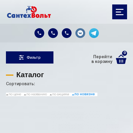
0
Перейти
Фильтр
в корзину
Каталог
Сортировать:
по цене
по названию
по акциям
по новизне