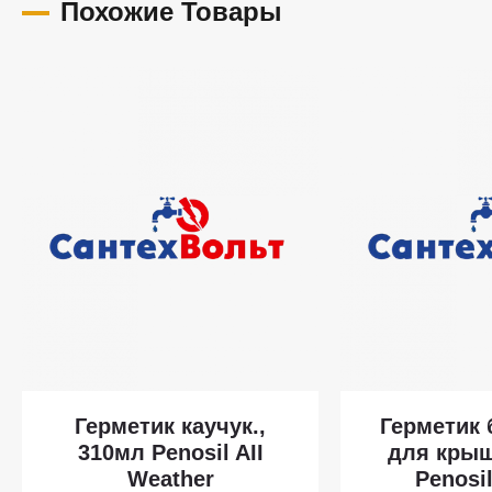
Похожие Товары
Герметик каучук.,
Герметик
310мл Penosil AII
для крыш
Weather
Penosi