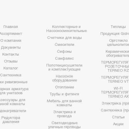
Главная
Коллекторные и
Теплицы
Насосносмесительные
Ассортимент
Продукция Gidro
Счетчики для воды
О компании
Оргстекло
Смесители
цельнолито
Документы
Сифоны
Керамически
Контакты
обогревател
Санфаянс
Отзывы
ТЕРМОРЕГУЛЯ
Полотенцесушители
РОЗЕТОЧНЫ
Каталог
и комплектующие
TERNEO R
Сантехника
Насосное
ТЕРМОРЕГУЛЯ
оборудование
TERNEO VT
ки ревизионные
Отопление
WI-FI
орная арматура
ТЕРМОРЕГУЛЯ
для унитазов
Трубы и фитинги
TERNEO AX
ксессуары для
Мебель для ванной
Электрика (пра
анной комнаты
комнаты
Сантехника (пр
донагреватели
Электрика и
провода
Статьи
Редуктора
давления
Светодиодные
Акции
уличные гирлянды