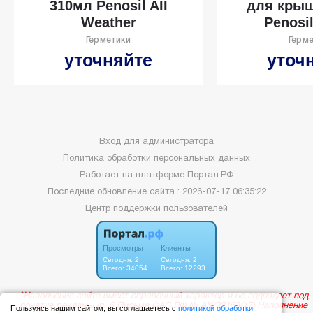
310мл Penosil AII
для крыш
Weather
Penosi
Герметики
Герм
уточняйте
уточ
Вход для администратора
Политика обработки персональных данных
Работает на платформе
Портал.РФ
Последние обновление сайта
: 2026-07-17 06:35:22
Центр поддержки пользователей
Пользуясь нашим сайтом, вы соглашаетесь с
политикой обработки