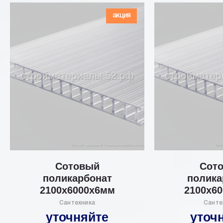
акция
Сотовый
Сот
поликарбонат
полика
2100х6000х6мм
2100х6
Сантехника
Санте
уточняйте
уточ