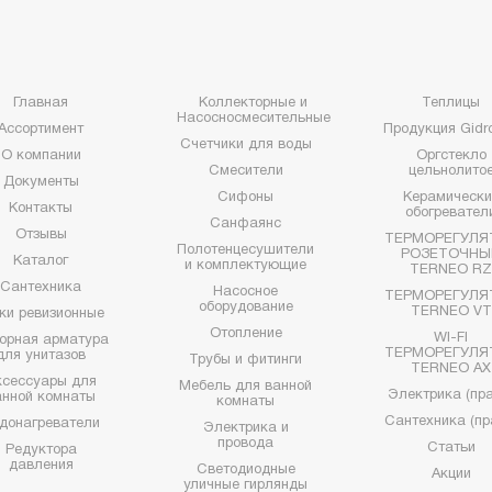
Главная
Коллекторные и
Теплицы
Насосносмесительные
Ассортимент
Продукция Gidro
Счетчики для воды
О компании
Оргстекло
Смесители
цельнолито
Документы
Сифоны
Керамически
Контакты
обогревател
Санфаянс
Отзывы
ТЕРМОРЕГУЛЯ
Полотенцесушители
РОЗЕТОЧНЫ
Каталог
и комплектующие
TERNEO R
Сантехника
Насосное
ТЕРМОРЕГУЛЯ
оборудование
TERNEO VT
ки ревизионные
Отопление
WI-FI
орная арматура
ТЕРМОРЕГУЛЯ
для унитазов
Трубы и фитинги
TERNEO AX
ксессуары для
Мебель для ванной
Электрика (пра
анной комнаты
комнаты
Сантехника (пр
донагреватели
Электрика и
провода
Статьи
Редуктора
давления
Светодиодные
Акции
уличные гирлянды