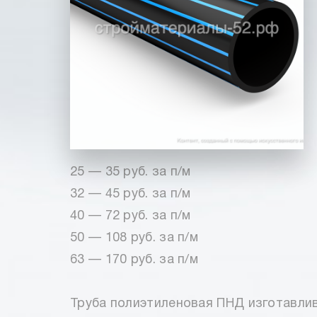
25 — 35 руб. за п/м
32 — 45 руб. за п/м
40 — 72 руб. за п/м
50 — 108 руб. за п/м
63 — 170 руб. за п/м
Труба полиэтиленовая ПНД изготавли