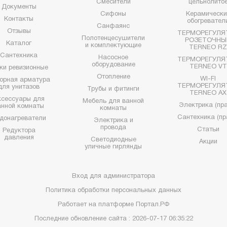
Смесители
цельнолито
Документы
Сифоны
Керамически
Контакты
обогревател
Санфаянс
Отзывы
ТЕРМОРЕГУЛЯ
Полотенцесушители
РОЗЕТОЧНЫ
Каталог
и комплектующие
TERNEO R
Сантехника
Насосное
ТЕРМОРЕГУЛЯ
оборудование
TERNEO VT
ки ревизионные
Отопление
WI-FI
орная арматура
ТЕРМОРЕГУЛЯ
для унитазов
Трубы и фитинги
TERNEO AX
ксессуары для
Мебель для ванной
Электрика (пра
анной комнаты
комнаты
Сантехника (пр
донагреватели
Электрика и
провода
Статьи
Редуктора
давления
Светодиодные
Акции
уличные гирлянды
Вход для администратора
Политика обработки персональных данных
Работает на платформе
Портал.РФ
Последние обновление сайта
: 2026-07-17 06:35:22