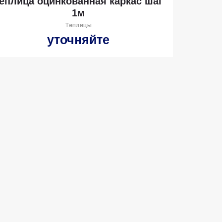
еплица оцинкованная каркас шаг
1м
Теплицы
уточняйте