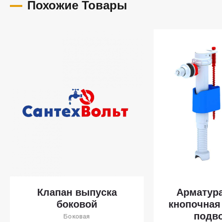
Похожие Товары
Клапан выпуска
Арматур
боковой
кнопочная
подв
Боковая