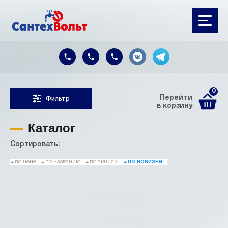
0
Перейти
Фильтр
в корзину
Каталог
Сортировать:
по цене
по названию
по акциям
по новизне