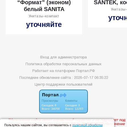
“Формат” (эконом)
SANTEK, ко
белый SANITA
Унитазы
уточ
Унитазы-компакт
уточняйте
Вход для администратора
Политика обработки персональных данных
Работает на платформе
Портал.РФ
Последние обновление сайта
: 2026-07-17 06:35:22
Центр поддержки пользователей
Пользуясь нашим сайтом, вы соглашаетесь с
политикой обработки