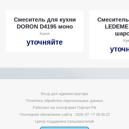
Смеситель для кухни
Смеситель
DORON D4195 моно
LEDEME 
шар
Кухня
уточняйте
Ку
уточ
Вход для администратора
Политика обработки персональных данных
Работает на платформе
Портал.РФ
Последние обновление сайта
: 2026-07-17 06:35:22
Центр поддержки пользователей