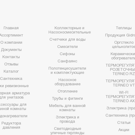
Главная
Коллекторные и
Теплицы
Насосносмесительные
Ассортимент
Продукция Gidro
Счетчики для воды
О компании
Оргстекло
Смесители
цельнолито
Документы
Сифоны
Керамически
Контакты
обогревател
Санфаянс
Отзывы
ТЕРМОРЕГУЛЯ
Полотенцесушители
РОЗЕТОЧНЫ
Каталог
и комплектующие
TERNEO R
Сантехника
Насосное
ТЕРМОРЕГУЛЯ
оборудование
TERNEO VT
ки ревизионные
Отопление
WI-FI
орная арматура
ТЕРМОРЕГУЛЯ
для унитазов
Трубы и фитинги
TERNEO AX
ксессуары для
Мебель для ванной
Электрика (пра
анной комнаты
комнаты
Сантехника (пр
донагреватели
Электрика и
провода
Статьи
Редуктора
давления
Светодиодные
Акции
уличные гирлянды