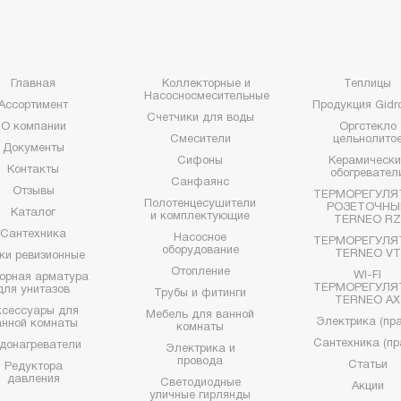
Главная
Коллекторные и
Теплицы
Насосносмесительные
Ассортимент
Продукция Gidro
Счетчики для воды
О компании
Оргстекло
Смесители
цельнолито
Документы
Сифоны
Керамически
Контакты
обогревател
Санфаянс
Отзывы
ТЕРМОРЕГУЛЯ
Полотенцесушители
РОЗЕТОЧНЫ
Каталог
и комплектующие
TERNEO R
Сантехника
Насосное
ТЕРМОРЕГУЛЯ
оборудование
TERNEO VT
ки ревизионные
Отопление
WI-FI
орная арматура
ТЕРМОРЕГУЛЯ
для унитазов
Трубы и фитинги
TERNEO AX
ксессуары для
Мебель для ванной
Электрика (пра
анной комнаты
комнаты
Сантехника (пр
донагреватели
Электрика и
провода
Статьи
Редуктора
давления
Светодиодные
Акции
уличные гирлянды