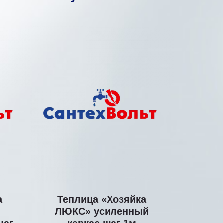
а
Теплица «Хозяйка
ЛЮКС» усиленный
шаг
каркас шаг 1м