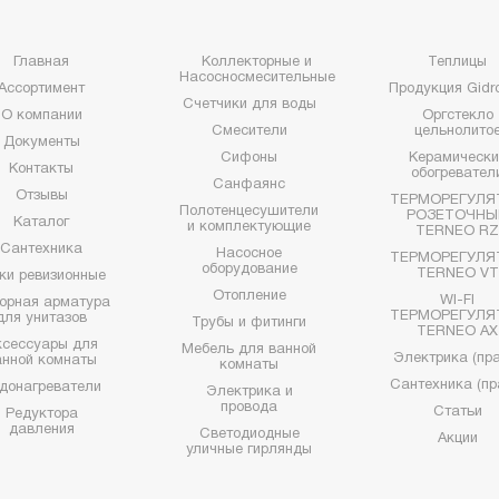
Главная
Коллекторные и
Теплицы
Насосносмесительные
Ассортимент
Продукция Gidro
Счетчики для воды
О компании
Оргстекло
Смесители
цельнолито
Документы
Сифоны
Керамически
Контакты
обогревател
Санфаянс
Отзывы
ТЕРМОРЕГУЛЯ
Полотенцесушители
РОЗЕТОЧНЫ
Каталог
и комплектующие
TERNEO R
Сантехника
Насосное
ТЕРМОРЕГУЛЯ
оборудование
TERNEO VT
ки ревизионные
Отопление
WI-FI
орная арматура
ТЕРМОРЕГУЛЯ
для унитазов
Трубы и фитинги
TERNEO AX
ксессуары для
Мебель для ванной
Электрика (пра
анной комнаты
комнаты
Сантехника (пр
донагреватели
Электрика и
провода
Статьи
Редуктора
давления
Светодиодные
Акции
уличные гирлянды