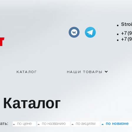
Stro
+7 (
+7 (
КАТАЛОГ
НАШИ ТОВАРЫ
Каталог
ать:
по цене
по названию
по акциям
по новизне