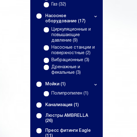
Газ (32)
Насосное
оборудование (17)
Циркуляционные и
повышающие
давление (9)
Насосные станции и
поверхностные (2)
Вибрационные (3)
Дренажные и
фекальные (3)
Мойки (1)
Полипропилен (1)
Канализация (1)
Люстры AMBRELLA
(26)
Пресс фитинги Eagle
(11)