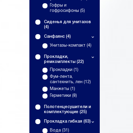
Гофры и
гофросифоны (5)
Сиденья для унитазов
(4)
Санфаянс (4)
Унитазы-компакт (4)
Прокладки,
ремкомплекты (22)
Прокладки (1)
Фум-лента,
сантехнить, лен (12)
Манжеты (1)
Герметики (8)
Полотенцесушители и
комплектующие (25)
Прокладка гибкая (63)
Вода (31)