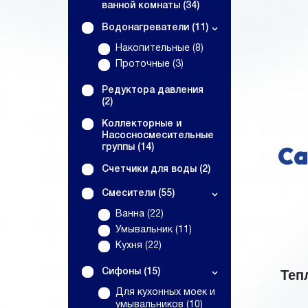
ванной комнаты (34)
Водонагреватели (11)
Накопительные (8)
Проточные (3)
Редуктора давления
(2)
Коллекторные и
Насосносмесительные
группы (14)
Счетчики для воды (2)
Смесители (55)
Ванна (22)
Умывальник (11)
Кухня (22)
Теп
Сифоны (15)
Для кухонных моек и
умывальников (10)