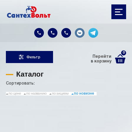
0
Перейти
Фильтр
в корзину
Каталог
Сортировать:
по цене
по названию
по акциям
по новизне