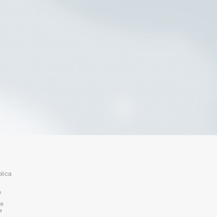
lica
е
е
и