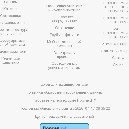
Отзывы
ТЕРМОРЕГУЛЯ
Полотенцесушители
РОЗЕТОЧНЫ
Каталог
и комплектующие
TERNEO R
Сантехника
Насосное
ТЕРМОРЕГУЛЯ
оборудование
TERNEO VT
ки ревизионные
Отопление
WI-FI
орная арматура
ТЕРМОРЕГУЛЯ
для унитазов
Трубы и фитинги
TERNEO AX
ксессуары для
Мебель для ванной
Электрика (пра
анной комнаты
комнаты
Сантехника (пр
донагреватели
Электрика и
провода
Статьи
Редуктора
давления
Светодиодные
Акции
уличные гирлянды
Вход для администратора
Политика обработки персональных данных
Работает на платформе
Портал.РФ
Последние обновление сайта
: 2026-07-17 06:35:22
Центр поддержки пользователей