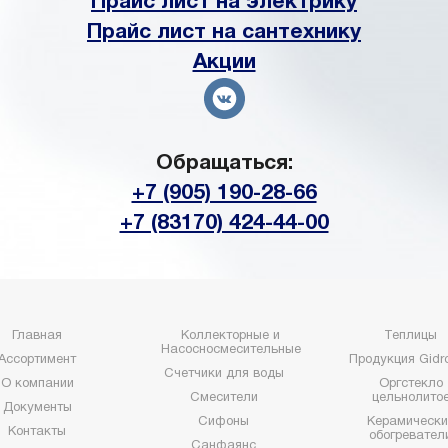
Прайс лист на электрику
Прайс лист на сантехнику
Акции
Обращаться:
+7 (905) 190-28-66
+7 (83170) 424-44-00
Главная
Коллекторные и
Теплицы
Насосносмесительные
Ассортимент
Продукция Gidro
Счетчики для воды
О компании
Оргстекло
Смесители
цельнолито
Документы
Сифоны
Керамически
Контакты
обогревател
Санфаянс