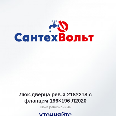
Люк-дверца рев-я 218×218 с
фланцем 196×196 Л2020
Люки ревизионные
уточняйте