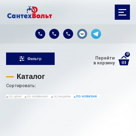
0
Перейти
Фильтр
в корзину
Каталог
Сортировать:
по цене
по названию
по акциям
по новизне