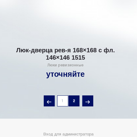
Люк-дверца рев-я 168×168 с фл.
146×146 1515
Люки ревизионные
уточняйте
1
2
Вход для администратора