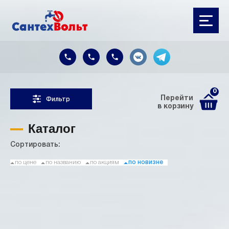
0
Перейти
Фильтр
в корзину
Каталог
Сортировать:
по цене
по названию
по акциям
по новизне