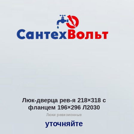
Люк-дверца рев-я 218×318 с
фланцем 196×296 Л2030
Люки ревизионные
уточняйте