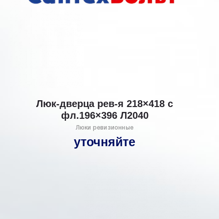
Люк-дверца рев-я 218×418 с
фл.196×396 Л2040
Люки ревизионные
уточняйте