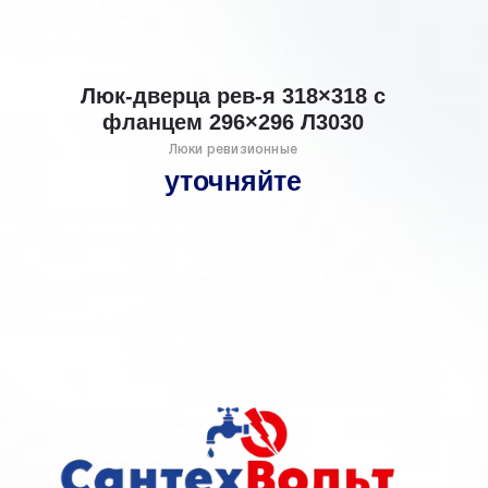
Люк-дверца рев-я 318×318 с
фланцем 296×296 Л3030
Люки ревизионные
уточняйте